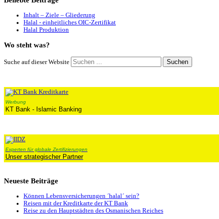
Beliebte
Beiträge
Inhalt – Ziele – Gliederung
Halal - einheitliches OIC-Zertifikat
Halal Produktion
Wo
steht was?
Suchen
Suche auf dieser Website
Werbung
KT Bank - Islamic Banking
Experten für globale Zertifizierungen
Unser strategischer Partner
Neueste
Beiträge
Können Lebensversicherungen ´halal´ sein?
Reisen mit der Kreditkarte der KT Bank
Reise zu den Hauptstädten des Osmanischen Reiches