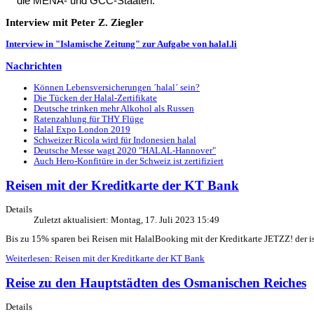
die MENA- und GCC-Staaten.
Interview
mit Peter Z. Ziegler
Interview in "Islamische Zeitung" zur Aufgabe von halal.li
Nachrichten
Können Lebensversicherungen ´halal´ sein?
Die Tücken der Halal-Zertifikate
Deutsche trinken mehr Alkohol als Russen
Ratenzahlung für THY Flüge
Halal Expo London 2019
Schweizer Ricola wird für Indonesien halal
Deutsche Messe wagt 2020 "HALAL-Hannover"
Auch Hero-Konfitüre in der Schweiz ist zertifiziert
Reisen mit der Kreditkarte der KT Bank
Details
Zuletzt aktualisiert: Montag, 17. Juli 2023 15:49
Bis zu 15% sparen bei Reisen mit HalalBooking mit der Kreditkarte JETZZ! der 
Weiterlesen: Reisen mit der Kreditkarte der KT Bank
Reise zu den Hauptstädten des Osmanischen Reiches
Details