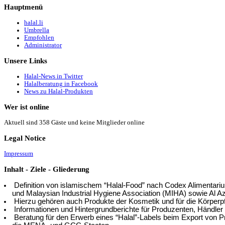
Hauptmenü
halal.li
Umbrella
Empfohlen
Administrator
Unsere
Links
Halal-News in Twitter
Halalberatung in Facebook
News zu Halal-Produkten
Wer
ist online
Aktuell sind 358 Gäste und keine Mitglieder online
Legal
Notice
Impressum
Inhalt
- Ziele - Gliederung
Definition von islamischem “Halal-Food” nach Codex Alimentar
und Malaysian Industrial Hygiene Association (MIHA) sowie Al Az
Hierzu gehören auch Produkte der Kosmetik und für die Körperpf
Informationen und Hintergrundberichte für Produzenten, Händler
Beratung für den Erwerb eines “Halal”-Labels beim Export von P