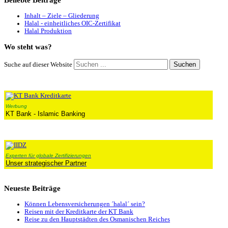
Beliebte
Beiträge
Inhalt – Ziele – Gliederung
Halal - einheitliches OIC-Zertifikat
Halal Produktion
Wo
steht was?
Suchen
Suche auf dieser Website
Werbung
KT Bank - Islamic Banking
Experten für globale Zertifizierungen
Unser strategischer Partner
Neueste
Beiträge
Können Lebensversicherungen ´halal´ sein?
Reisen mit der Kreditkarte der KT Bank
Reise zu den Hauptstädten des Osmanischen Reiches