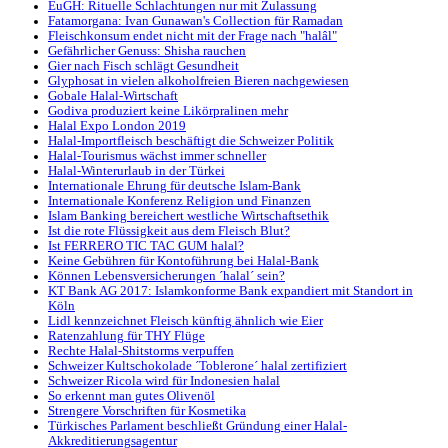
EuGH: Rituelle Schlachtungen nur mit Zulassung
Fatamorgana: Ivan Gunawan's Collection für Ramadan
Fleischkonsum endet nicht mit der Frage nach "halâl"
Gefährlicher Genuss: Shisha rauchen
Gier nach Fisch schlägt Gesundheit
Glyphosat in vielen alkoholfreien Bieren nachgewiesen
Gobale Halal-Wirtschaft
Godiva produziert keine Likörpralinen mehr
Halal Expo London 2019
Halal-Importfleisch beschäftigt die Schweizer Politik
Halal-Tourismus wächst immer schneller
Halal-Winterurlaub in der Türkei
Internationale Ehrung für deutsche Islam-Bank
Internationale Konferenz Religion und Finanzen
Islam Banking bereichert westliche Wirtschaftsethik
Ist die rote Flüssigkeit aus dem Fleisch Blut?
Ist FERRERO TIC TAC GUM halal?
Keine Gebühren für Kontoführung bei Halal-Bank
Können Lebensversicherungen ´halal´ sein?
KT Bank AG 2017: Islamkonforme Bank expandiert mit Standort in
Köln
Lidl kennzeichnet Fleisch künftig ähnlich wie Eier
Ratenzahlung für THY Flüge
Rechte Halal-Shitstorms verpuffen
Schweizer Kultschokolade ´Toblerone´ halal zertifiziert
Schweizer Ricola wird für Indonesien halal
So erkennt man gutes Olivenöl
Strengere Vorschriften für Kosmetika
Türkisches Parlament beschließt Gründung einer Halal-
Akkreditierungsagentur