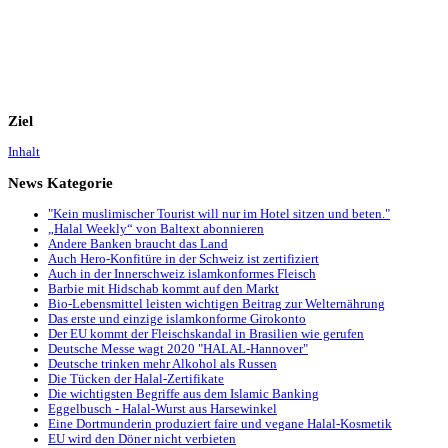
Ziel
Inhalt
News
Kategorie
"Kein muslimischer Tourist will nur im Hotel sitzen und beten."
„Halal Weekly“ von Baltext abonnieren
Andere Banken braucht das Land
Auch Hero-Konfitüre in der Schweiz ist zertifiziert
Auch in der Innerschweiz islamkonformes Fleisch
Barbie mit Hidschab kommt auf den Markt
Bio-Lebensmittel leisten wichtigen Beitrag zur Welternährung
Das erste und einzige islamkonforme Girokonto
Der EU kommt der Fleischskandal in Brasilien wie gerufen
Deutsche Messe wagt 2020 "HALAL-Hannover"
Deutsche trinken mehr Alkohol als Russen
Die Tücken der Halal-Zertifikate
Die wichtigsten Begriffe aus dem Islamic Banking
Eggelbusch - Halal-Wurst aus Harsewinkel
Eine Dortmunderin produziert faire und vegane Halal-Kosmetik
EU wird den Döner nicht verbieten