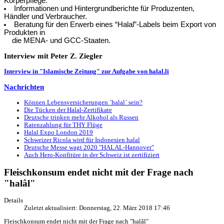
Körperpflege.
Informationen und Hintergrundberichte für Produzenten,
Händler und Verbraucher.
Beratung für den Erwerb eines “Halal”-Labels beim Export von
Produkten in
die MENA- und GCC-Staaten.
Interview
mit Peter Z. Ziegler
Interview in "Islamische Zeitung" zur Aufgabe von halal.li
Nachrichten
Können Lebensversicherungen ´halal´ sein?
Die Tücken der Halal-Zertifikate
Deutsche trinken mehr Alkohol als Russen
Ratenzahlung für THY Flüge
Halal Expo London 2019
Schweizer Ricola wird für Indonesien halal
Deutsche Messe wagt 2020 "HALAL-Hannover"
Auch Hero-Konfitüre in der Schweiz ist zertifiziert
Fleischkonsum endet nicht mit der Frage nach
"halâl"
Details
Zuletzt aktualisiert: Donnerstag, 22. März 2018 17:46
Fleischkonsum endet nicht mit der Frage nach "halâl"