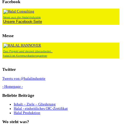
Facebook
News aus der Halal-Industrie
Unsere Facebook-Seite
Messe
Das Projekt wird derzeit überarbeitet..
halal.li ist Kommunikationspartner
Twitter
Tweets von @halalindustrie
- Homepage -
Beliebte
Beiträge
Inhalt – Ziele – Gliederung
Halal - einheitliches OIC-Zertifikat
Halal Produktion
Wo
steht was?