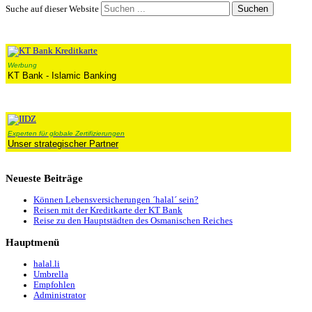
Suchen
Suche auf dieser Website
Werbung
KT Bank - Islamic Banking
Experten für globale Zertifizierungen
Unser strategischer Partner
Neueste
Beiträge
Können Lebensversicherungen ´halal´ sein?
Reisen mit der Kreditkarte der KT Bank
Reise zu den Hauptstädten des Osmanischen Reiches
Hauptmenü
halal.li
Umbrella
Empfohlen
Administrator