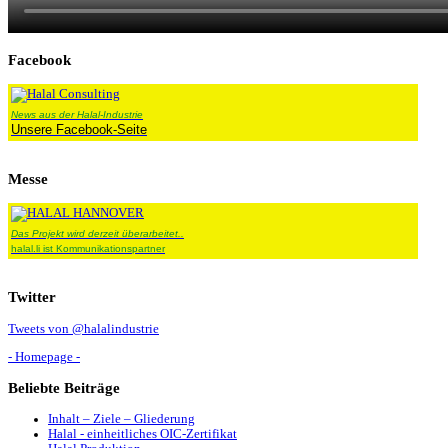
Facebook
News aus der Halal-Industrie
Unsere Facebook-Seite
Messe
Das Projekt wird derzeit überarbeitet..
halal.li ist Kommunikationspartner
Twitter
Tweets von @halalindustrie
- Homepage -
Beliebte
Beiträge
Inhalt – Ziele – Gliederung
Halal - einheitliches OIC-Zertifikat