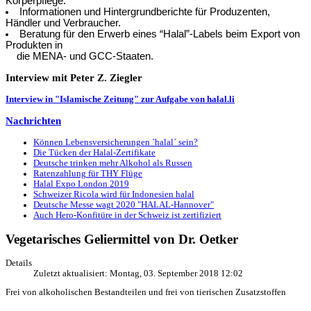
Körperpflege.
Informationen und Hintergrundberichte für Produzenten,
Händler und Verbraucher.
Beratung für den Erwerb eines “Halal”-Labels beim Export von
Produkten in
die MENA- und GCC-Staaten.
Interview
mit Peter Z. Ziegler
Interview in "Islamische Zeitung" zur Aufgabe von halal.li
Nachrichten
Können Lebensversicherungen ´halal´ sein?
Die Tücken der Halal-Zertifikate
Deutsche trinken mehr Alkohol als Russen
Ratenzahlung für THY Flüge
Halal Expo London 2019
Schweizer Ricola wird für Indonesien halal
Deutsche Messe wagt 2020 "HALAL-Hannover"
Auch Hero-Konfitüre in der Schweiz ist zertifiziert
Vegetarisches Geliermittel von Dr. Oetker
Details
Zuletzt aktualisiert: Montag, 03. September 2018 12:02
Frei von alkoholischen Bestandteilen und frei von tierischen Zusatzstoffen