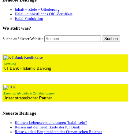
Beliebte
Beiträge
Inhalt – Ziele – Gliederung
Halal - einheitliches OIC-Zertifikat
Halal Produktion
Wo
steht was?
Suchen
Suche auf dieser Website
Werbung
KT Bank - Islamic Banking
Experten für globale Zertifizierungen
Unser strategischer Partner
Neueste
Beiträge
Können Lebensversicherungen ´halal´ sein?
Reisen mit der Kreditkarte der KT Bank
Reise zu den Hauptstädten des Osmanischen Reiches