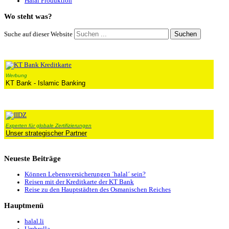
Halal Produktion
Wo
steht was?
Suchen
Suche auf dieser Website
Werbung
KT Bank - Islamic Banking
Experten für globale Zertifizierungen
Unser strategischer Partner
Neueste
Beiträge
Können Lebensversicherungen ´halal´ sein?
Reisen mit der Kreditkarte der KT Bank
Reise zu den Hauptstädten des Osmanischen Reiches
Hauptmenü
halal.li
Umbrella