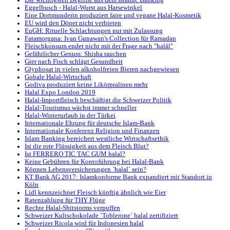
Die wichtigsten Begriffe aus dem Islamic Banking
Eggelbusch - Halal-Wurst aus Harsewinkel
Eine Dortmunderin produziert faire und vegane Halal-Kosmetik
EU wird den Döner nicht verbieten
EuGH: Rituelle Schlachtungen nur mit Zulassung
Fatamorgana: Ivan Gunawan's Collection für Ramadan
Fleischkonsum endet nicht mit der Frage nach "halâl"
Gefährlicher Genuss: Shisha rauchen
Gier nach Fisch schlägt Gesundheit
Glyphosat in vielen alkoholfreien Bieren nachgewiesen
Gobale Halal-Wirtschaft
Godiva produziert keine Likörpralinen mehr
Halal Expo London 2019
Halal-Importfleisch beschäftigt die Schweizer Politik
Halal-Tourismus wächst immer schneller
Halal-Winterurlaub in der Türkei
Internationale Ehrung für deutsche Islam-Bank
Internationale Konferenz Religion und Finanzen
Islam Banking bereichert westliche Wirtschaftsethik
Ist die rote Flüssigkeit aus dem Fleisch Blut?
Ist FERRERO TIC TAC GUM halal?
Keine Gebühren für Kontoführung bei Halal-Bank
Können Lebensversicherungen ´halal´ sein?
KT Bank AG 2017: Islamkonforme Bank expandiert mit Standort in
Köln
Lidl kennzeichnet Fleisch künftig ähnlich wie Eier
Ratenzahlung für THY Flüge
Rechte Halal-Shitstorms verpuffen
Schweizer Kultschokolade ´Toblerone´ halal zertifiziert
Schweizer Ricola wird für Indonesien halal