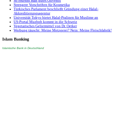
So erkennt man gutes Olivenöl
Strengere Vorschriften für Kosmetika
Türkisches Parlament beschließt Gründung einer Halal-
Akkreditierungsagentur
Universität Tokyo bietet Halal-Pralinen für Muslime an
US-Portal Muzbnb kommt in die Schweiz
Vegetarisches Geliermittel von Dr. Oetker
Werbung täuscht: Meine Metzgerei? Nein: Meine Fleischfabrik!
Islam
Banking
Islamische Bank in Deutschland