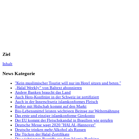
Ziel
Inhalt
News
Kategorie
"Kein muslimischer Tourist will nur im Hotel sitzen und beten."
„Halal Weekly“ von Baltext abonnieren
Andere Banken braucht das Land
Auch Hero-Konfitüre in der Schweiz ist zertifiziert
Auch in der Innerschweiz islamkonformes Fleisch
Barbie mit Hidschab kommt auf den Markt
Bio-Lebensmittel leisten wichtigen Beitrag zur Welternährung
Das erste und einzige islamkonforme Girokonto
Der EU kommt der Fleischskandal in Brasilien wie gerufen
Deutsche Messe wagt 2020 "HALAL-Hannover"
Deutsche trinken mehr Alkohol als Russen
Die Tücken der Halal-Zertifikate