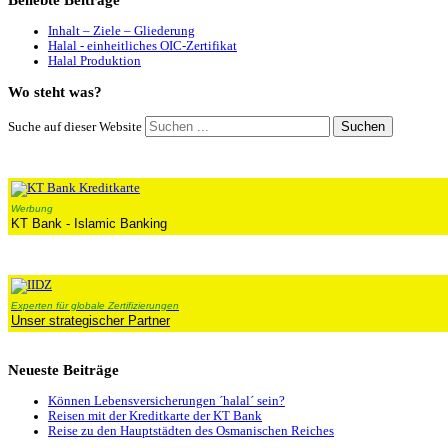
Beliebte
Beiträge
Inhalt – Ziele – Gliederung
Halal - einheitliches OIC-Zertifikat
Halal Produktion
Wo
steht was?
Suchen
Suche auf dieser Website
Werbung
KT Bank - Islamic Banking
Experten für globale Zertifizierungen
Unser strategischer Partner
Neueste
Beiträge
Können Lebensversicherungen ´halal´ sein?
Reisen mit der Kreditkarte der KT Bank
Reise zu den Hauptstädten des Osmanischen Reiches