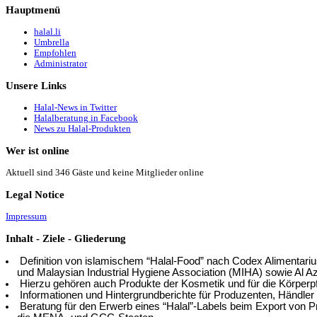
Hauptmenü
halal.li
Umbrella
Empfohlen
Administrator
Unsere
Links
Halal-News in Twitter
Halalberatung in Facebook
News zu Halal-Produkten
Wer
ist online
Aktuell sind 346 Gäste und keine Mitglieder online
Legal
Notice
Impressum
Inhalt
- Ziele - Gliederung
Definition von islamischem “Halal-Food” nach Codex Alimentar
und Malaysian Industrial Hygiene Association (MIHA) sowie Al Az
Hierzu gehören auch Produkte der Kosmetik und für die Körperpf
Informationen und Hintergrundberichte für Produzenten, Händler
Beratung für den Erwerb eines “Halal”-Labels beim Export von P