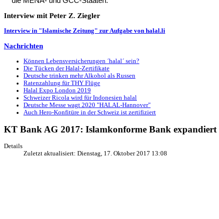
die MENA- und GCC-Staaten.
Interview
mit Peter Z. Ziegler
Interview in "Islamische Zeitung" zur Aufgabe von halal.li
Nachrichten
Können Lebensversicherungen ´halal´ sein?
Die Tücken der Halal-Zertifikate
Deutsche trinken mehr Alkohol als Russen
Ratenzahlung für THY Flüge
Halal Expo London 2019
Schweizer Ricola wird für Indonesien halal
Deutsche Messe wagt 2020 "HALAL-Hannover"
Auch Hero-Konfitüre in der Schweiz ist zertifiziert
KT Bank AG 2017: Islamkonforme Bank expandiert m
Details
Zuletzt aktualisiert: Dienstag, 17. Oktober 2017 13:08