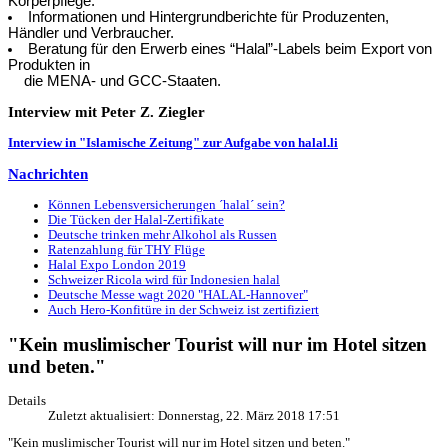
Körperpflege.
Informationen und Hintergrundberichte für Produzenten,
Händler und Verbraucher.
Beratung für den Erwerb eines “Halal”-Labels beim Export von
Produkten in
die MENA- und GCC-Staaten.
Interview
mit Peter Z. Ziegler
Interview in "Islamische Zeitung" zur Aufgabe von halal.li
Nachrichten
Können Lebensversicherungen ´halal´ sein?
Die Tücken der Halal-Zertifikate
Deutsche trinken mehr Alkohol als Russen
Ratenzahlung für THY Flüge
Halal Expo London 2019
Schweizer Ricola wird für Indonesien halal
Deutsche Messe wagt 2020 "HALAL-Hannover"
Auch Hero-Konfitüre in der Schweiz ist zertifiziert
"Kein muslimischer Tourist will nur im Hotel sitzen
und beten."
Details
Zuletzt aktualisiert: Donnerstag, 22. März 2018 17:51
"Kein muslimischer Tourist will nur im Hotel sitzen und beten."