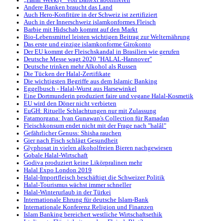
„Halal Weekly“ von Baltext abonnieren
Andere Banken braucht das Land
Auch Hero-Konfitüre in der Schweiz ist zertifiziert
Auch in der Innerschweiz islamkonformes Fleisch
Barbie mit Hidschab kommt auf den Markt
Bio-Lebensmittel leisten wichtigen Beitrag zur Welternährung
Das erste und einzige islamkonforme Girokonto
Der EU kommt der Fleischskandal in Brasilien wie gerufen
Deutsche Messe wagt 2020 "HALAL-Hannover"
Deutsche trinken mehr Alkohol als Russen
Die Tücken der Halal-Zertifikate
Die wichtigsten Begriffe aus dem Islamic Banking
Eggelbusch - Halal-Wurst aus Harsewinkel
Eine Dortmunderin produziert faire und vegane Halal-Kosmetik
EU wird den Döner nicht verbieten
EuGH: Rituelle Schlachtungen nur mit Zulassung
Fatamorgana: Ivan Gunawan's Collection für Ramadan
Fleischkonsum endet nicht mit der Frage nach "halâl"
Gefährlicher Genuss: Shisha rauchen
Gier nach Fisch schlägt Gesundheit
Glyphosat in vielen alkoholfreien Bieren nachgewiesen
Gobale Halal-Wirtschaft
Godiva produziert keine Likörpralinen mehr
Halal Expo London 2019
Halal-Importfleisch beschäftigt die Schweizer Politik
Halal-Tourismus wächst immer schneller
Halal-Winterurlaub in der Türkei
Internationale Ehrung für deutsche Islam-Bank
Internationale Konferenz Religion und Finanzen
Islam Banking bereichert westliche Wirtschaftsethik