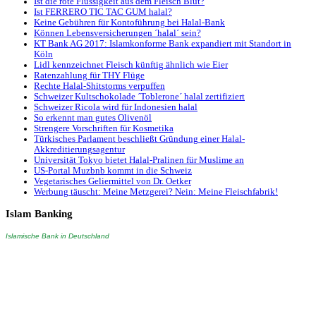
Ist die rote Flüssigkeit aus dem Fleisch Blut?
Ist FERRERO TIC TAC GUM halal?
Keine Gebühren für Kontoführung bei Halal-Bank
Können Lebensversicherungen ´halal´ sein?
KT Bank AG 2017: Islamkonforme Bank expandiert mit Standort in
Köln
Lidl kennzeichnet Fleisch künftig ähnlich wie Eier
Ratenzahlung für THY Flüge
Rechte Halal-Shitstorms verpuffen
Schweizer Kultschokolade ´Toblerone´ halal zertifiziert
Schweizer Ricola wird für Indonesien halal
So erkennt man gutes Olivenöl
Strengere Vorschriften für Kosmetika
Türkisches Parlament beschließt Gründung einer Halal-
Akkreditierungsagentur
Universität Tokyo bietet Halal-Pralinen für Muslime an
US-Portal Muzbnb kommt in die Schweiz
Vegetarisches Geliermittel von Dr. Oetker
Werbung täuscht: Meine Metzgerei? Nein: Meine Fleischfabrik!
Islam
Banking
Islamische Bank in Deutschland