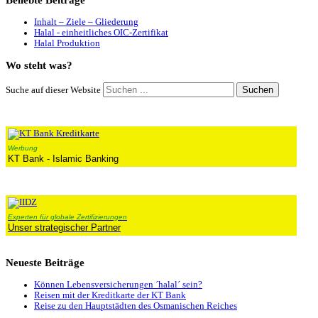
Beliebte
Beiträge
Inhalt – Ziele – Gliederung
Halal - einheitliches OIC-Zertifikat
Halal Produktion
Wo
steht was?
Suchen
Suche auf dieser Website
Werbung
KT Bank - Islamic Banking
Experten für globale Zertifizierungen
Unser strategischer Partner
Neueste
Beiträge
Können Lebensversicherungen ´halal´ sein?
Reisen mit der Kreditkarte der KT Bank
Reise zu den Hauptstädten des Osmanischen Reiches