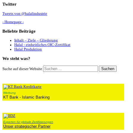
Twitter
Tweets von @halalindustrie
- Homepage -
Beliebte
Beiträge
Inhalt – Ziele – Gliederung
Halal - einheitliches OIC-Zertifikat
Halal Produktion
Wo
steht was?
Suchen
Suche auf dieser Website
Werbung
KT Bank - Islamic Banking
Experten für globale Zertifizierungen
Unser strategischer Partner