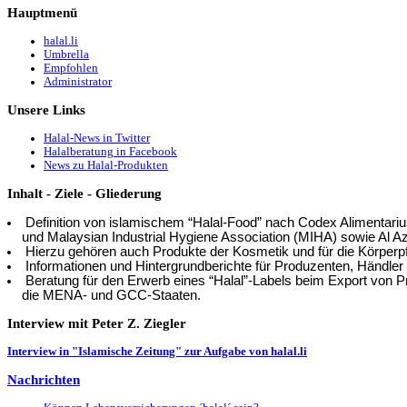
Hauptmenü
halal.li
Umbrella
Empfohlen
Administrator
Unsere
Links
Halal-News in Twitter
Halalberatung in Facebook
News zu Halal-Produkten
Inhalt
- Ziele - Gliederung
Definition von islamischem “Halal-Food” nach Codex Alimentar
und Malaysian Industrial Hygiene Association (MIHA) sowie Al Az
Hierzu gehören auch Produkte der Kosmetik und für die Körperpf
Informationen und Hintergrundberichte für Produzenten, Händler
Beratung für den Erwerb eines “Halal”-Labels beim Export von P
die MENA- und GCC-Staaten.
Interview
mit Peter Z. Ziegler
Interview in "Islamische Zeitung" zur Aufgabe von halal.li
Nachrichten