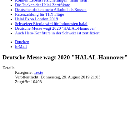
Können Lebensversicherungen ´halal´ sein?
Die Tücken der Halal-Zertifikate
Deutsche trinken mehr Alkohol als Russen
Ratenzahlung für THY Flüge
Halal Expo London 2019
Schweizer Ricola wird für Indonesien halal
Deutsche Messe wagt 2020 "HALAL-Hannover"
Auch Hero-Konfitüre in der Schweiz ist zertifiziert
Drucken
E-Mail
Deutsche Messe wagt 2020 "HALAL-Hannover"
Details
Kategorie:
Texte
Veröffentlicht: Donnerstag, 29. August 2019 21:05
Zugriffe: 10408