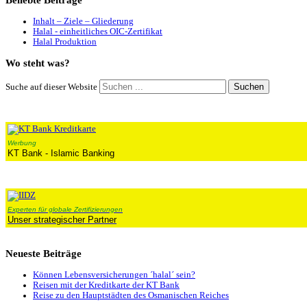
Beliebte
Beiträge
Inhalt – Ziele – Gliederung
Halal - einheitliches OIC-Zertifikat
Halal Produktion
Wo
steht was?
Suchen
Suche auf dieser Website
Werbung
KT Bank - Islamic Banking
Experten für globale Zertifizierungen
Unser strategischer Partner
Neueste
Beiträge
Können Lebensversicherungen ´halal´ sein?
Reisen mit der Kreditkarte der KT Bank
Reise zu den Hauptstädten des Osmanischen Reiches