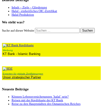
Beliebte
Beiträge
Inhalt – Ziele – Gliederung
Halal - einheitliches OIC-Zertifikat
Halal Produktion
Wo
steht was?
Suchen
Suche auf dieser Website
Werbung
KT Bank - Islamic Banking
Experten für globale Zertifizierungen
Unser strategischer Partner
Neueste
Beiträge
Können Lebensversicherungen ´halal´ sein?
Reisen mit der Kreditkarte der KT Bank
Reise zu den Hauptstädten des Osmanischen Reiches