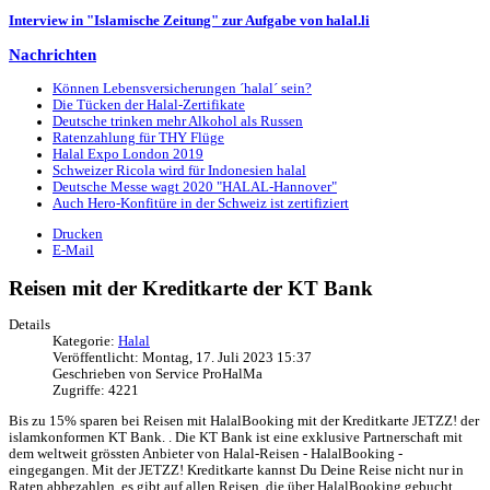
Interview in "Islamische Zeitung" zur Aufgabe von halal.li
Nachrichten
Können Lebensversicherungen ´halal´ sein?
Die Tücken der Halal-Zertifikate
Deutsche trinken mehr Alkohol als Russen
Ratenzahlung für THY Flüge
Halal Expo London 2019
Schweizer Ricola wird für Indonesien halal
Deutsche Messe wagt 2020 "HALAL-Hannover"
Auch Hero-Konfitüre in der Schweiz ist zertifiziert
Drucken
E-Mail
Reisen mit der Kreditkarte der KT Bank
Details
Kategorie:
Halal
Veröffentlicht: Montag, 17. Juli 2023 15:37
Geschrieben von Service ProHalMa
Zugriffe: 4221
Bis zu 15% sparen bei Reisen mit HalalBooking mit der Kreditkarte JETZZ! der
islamkonformen KT Bank. . Die KT Bank ist eine exklusive Partnerschaft mit
dem weltweit grössten Anbieter von Halal-Reisen - HalalBooking -
eingegangen. Mit der JETZZ! Kreditkarte kannst Du Deine Reise nicht nur in
Raten abbezahlen, es gibt auf allen Reisen, die über HalalBooking gebucht