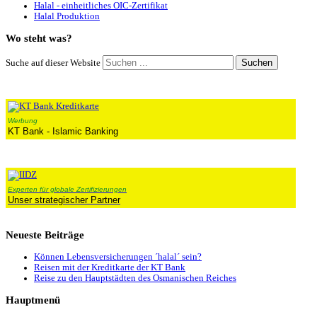
Halal - einheitliches OIC-Zertifikat
Halal Produktion
Wo
steht was?
Suchen
Suche auf dieser Website
Werbung
KT Bank - Islamic Banking
Experten für globale Zertifizierungen
Unser strategischer Partner
Neueste
Beiträge
Können Lebensversicherungen ´halal´ sein?
Reisen mit der Kreditkarte der KT Bank
Reise zu den Hauptstädten des Osmanischen Reiches
Hauptmenü